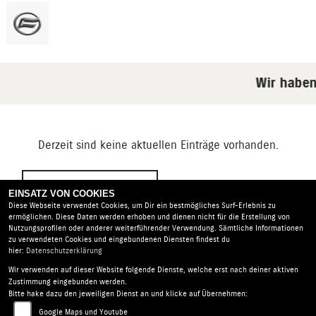
Wir haben
Derzeit sind keine aktuellen Einträge vorhanden.
NEWS ARCHIV
EINSATZ VON COOKIES
Diese Webseite verwendet Cookies, um Dir ein bestmögliches Surf-Erlebnis zu
ermöglichen. Diese Daten werden erhoben und dienen nicht für die Erstellung von
Nutzungsprofilen oder anderer weiterführender Verwendung. Sämtliche Informationen
zu verwendeten Cookies und eingebundenen Diensten findest du
hier:
Datenschutzerklärung
Wir verwenden auf dieser Website folgende Dienste, welche erst nach deiner aktiven
HONERBACH Motorrad- und Autoservice |
Am Alten Wehr
Zustimmung eingebunden werden.
15 | 53518 Adenau | Deutschland
Bitte hake dazu den jeweiligen Dienst an und klicke auf Übernehmen:
AGB
|
Impressum
|
Datenschutz
|
Disclaimer
|
Google Maps und Youtube