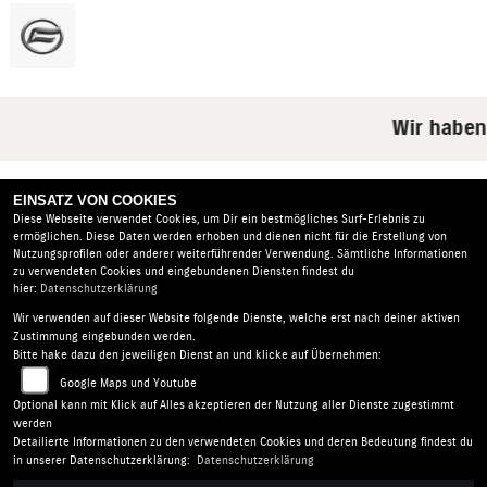
Wir haben
EINSATZ VON COOKIES
Diese Webseite verwendet Cookies, um Dir ein bestmögliches Surf-Erlebnis zu
Derzeit sind keine Einträge vorhanden.
ermöglichen. Diese Daten werden erhoben und dienen nicht für die Erstellung von
Nutzungsprofilen oder anderer weiterführender Verwendung. Sämtliche Informationen
zu verwendeten Cookies und eingebundenen Diensten findest du
hier:
Datenschutzerklärung
Wir verwenden auf dieser Website folgende Dienste, welche erst nach deiner aktiven
HONERBACH Motorrad- und Autoservice |
Am Alten Wehr
Zustimmung eingebunden werden.
15 | 53518 Adenau | Deutschland
Bitte hake dazu den jeweiligen Dienst an und klicke auf Übernehmen:
AGB
|
Impressum
|
Datenschutz
|
Disclaimer
|
Google Maps und Youtube
Barrierefreiheit
|
Batterieverordnung
Optional kann mit Klick auf Alles akzeptieren der Nutzung aller Dienste zugestimmt
werden
Detailierte Informationen zu den verwendeten Cookies und deren Bedeutung findest du
in unserer Datenschutzerklärung:
Datenschutzerklärung