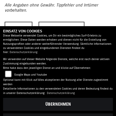
Alle Angaben ohne Gewähr. Tippfehler und Irrtümer
vorbehalten.
ZURÜCK
TEILEN
EINSATZ VON COOKIES
Diese Webseite verwendet Cookies, um Dir ein bestmögliches Surf-Erlebnis zu
ermöglichen. Diese Daten werden erhoben und dienen nicht für die Erstellung von
Nutzungsprofilen oder anderer weiterführender Verwendung. Sämtliche Informationen
zu verwendeten Cookies und eingebundenen Diensten findest du
hier:
Datenschutzerklärung
Wir verwenden auf dieser Website folgende Dienste, welche erst nach deiner aktiven
HONERBACH Motorrad- und Autoservice |
Am Alten Wehr
Zustimmung eingebunden werden.
15 | 53518 Adenau | Deutschland
Bitte hake dazu den jeweiligen Dienst an und klicke auf Übernehmen:
AGB
|
Impressum
|
Datenschutz
|
Disclaimer
|
Google Maps und Youtube
Barrierefreiheit
|
Batterieverordnung
Optional kann mit Klick auf Alles akzeptieren der Nutzung aller Dienste zugestimmt
werden
Detailierte Informationen zu den verwendeten Cookies und deren Bedeutung findest du
in unserer Datenschutzerklärung:
Datenschutzerklärung
ÜBERNEHMEN